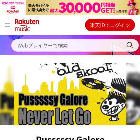
キャンペーン
料金プラン
楽天IDでログイン
Webプレイヤー
使い方
ご契約内容の確認・変更
ヘルプ
初回30日間無料お試し
Pusssssy Galore