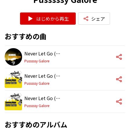
はじめから再生
シェア
おすすめの曲
Never Let Go (Jason's Big Hit Mix)
Pusssssy Galore
Never Let Go (Sound Factory Mix)
Pusssssy Galore
Never Let Go (Paradise Island Mix)
Pusssssy Galore
おすすめのアルバム