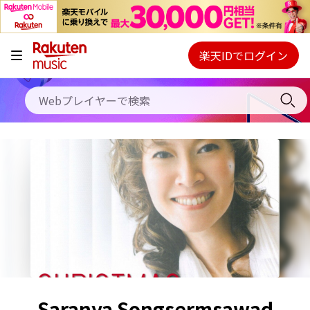
キャンペーン
料金プラン
楽天IDでログイン
Webプレイヤー
使い方
ご契約内容の確認・変更
ヘルプ
初回30日間無料お試し
Saranya Songsermsawad