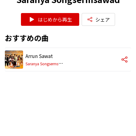
はじめから再生
シェア
おすすめの曲
Arrun Sawat
S
aranya Songsermsawad