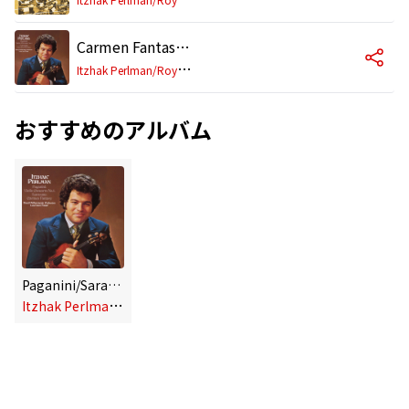
Carmen Fantasy, Op. 25
I
tzhak Perlman/Royal Philharmonic Orchestra/Lawrence Foster
おすすめのアルバム
Paganini/Sarasate - Violin Works
I
tzhak Perlman/Royal Philharmonic Orchestra/Lawrence Foster