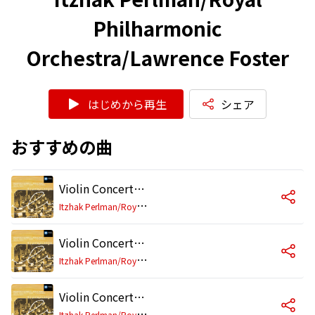
Philharmonic
Orchestra/Lawrence Foster
はじめから再生
シェア
おすすめの曲
Violin Concerto No. 1 in D Major, Op. 6: I. Allegro maestoso
I
tzhak Perlman/Royal Philharmonic Orchestra/Lawrence Foster
Violin Concerto No. 1 in D Major, Op. 6: II. Adagio espressivo
I
tzhak Perlman/Royal Philharmonic Orchestra/Lawrence Foster
Violin Concerto No. 1 in D Major, Op. 6: III. Rondo (Allegro spiritoso)
I
tzhak Perlman/Royal Philharmonic Orchestra/Lawrence Foster