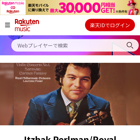
キャンペーン
料金プラン
楽天IDでログイン
Webプレイヤー
使い方
ご契約内容の確認・変更
ヘルプ
初回30日間無料お試し
Itzhak Perlman/Royal