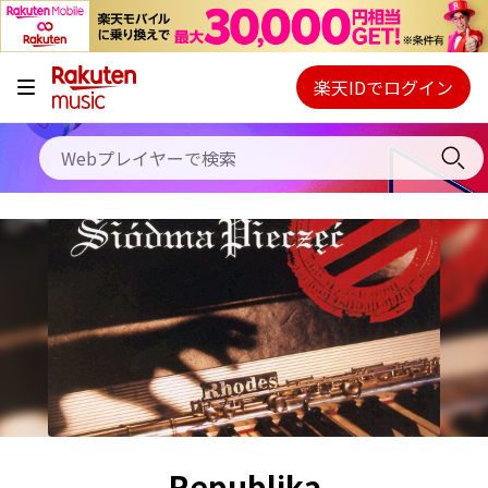
キャンペーン
料金プラン
楽天IDでログイン
Webプレイヤー
使い方
ご契約内容の確認・変更
ヘルプ
初回30日間無料お試し
Republika