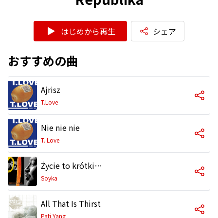
はじめから再生
シェア
おすすめの曲
Ajrisz
T.Love
Nie nie nie
T. Love
Życie to krótki sen
Soyka
All That Is Thirst
Pati Yang