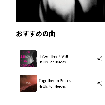
おすすめの曲
If Your Heart Will Answer
Hell Is For Heroes
Together in Pieces
Hell Is For Heroes