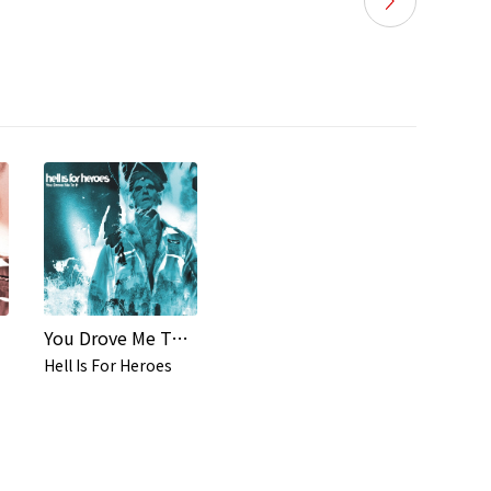
You Drove Me To It
Hell Is For Heroes