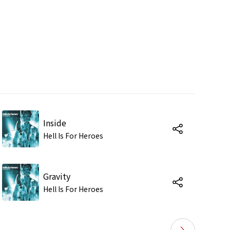
Inside
Hell Is For Heroes
Gravity
Hell Is For Heroes