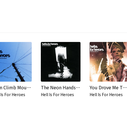
I Can Climb Mountains
The Neon Handshake
You Drove Me To It
 Is For Heroes
Hell Is For Heroes
Hell Is For Heroes