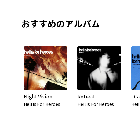
おすすめのアルバム
Night Vision
Retreat
Hell Is For Heroes
Hell Is For Heroes
Hell