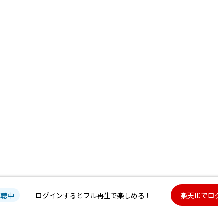
試聴中
ログインするとフル再生で楽しめる！
楽天IDでロ