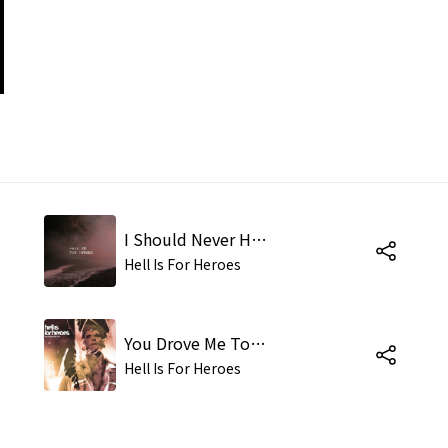
I Should Never Have Been Here in the First Place
Hell Is For Heroes
You Drove Me To It (SBN Session Version)
Hell Is For Heroes