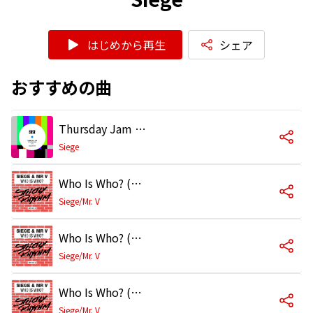
はじめから再生
シェア
おすすめの曲
Thursday Jam (DJ Fronter Remix)
Siege
Who Is Who? (Main Mix)
Siege/Mr. V
Who Is Who? (Club Mix)
Siege/Mr. V
Who Is Who? (Dub Mix)
Siege/Mr. V