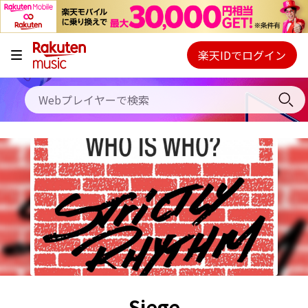
キャンペーン
料金プラン
楽天IDでログイン
Webプレイヤー
使い方
ご契約内容の確認・変更
ヘルプ
初回30日間無料お試し
Siege