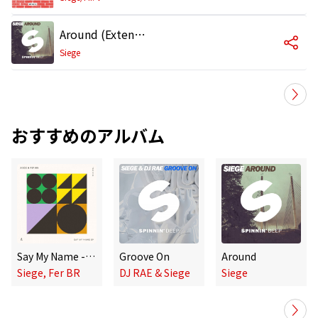
Around (Extended Mix)
Siege
おすすめのアルバム
Say My Name - EP
Groove On
Around
Siege, Fer BR
DJ RAE & Siege
Siege