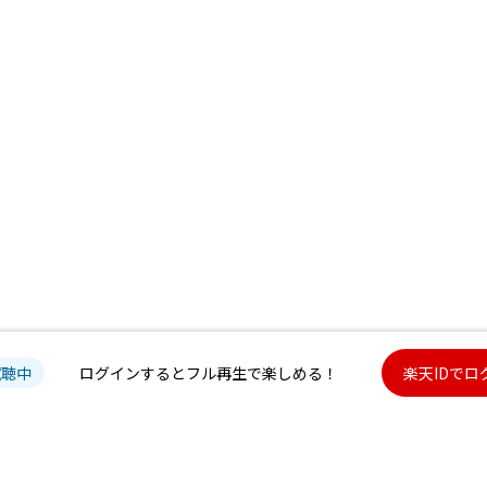
試聴中
ログインするとフル再生で楽しめる！
楽天IDでロ