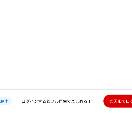
試聴中
ログインするとフル再生で楽しめる！
楽天IDでロ