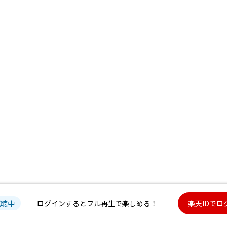
試聴中
ログインするとフル再生で楽しめる！
楽天IDでロ