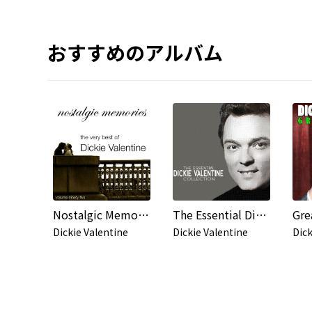
おすすめのアルバム
Nostalgic Memories-The Very Best of Dickie Valentine-Vol. 95
The Essential Dickie Valentine Collection
Gre
Dickie Valentine
Dickie Valentine
Dick