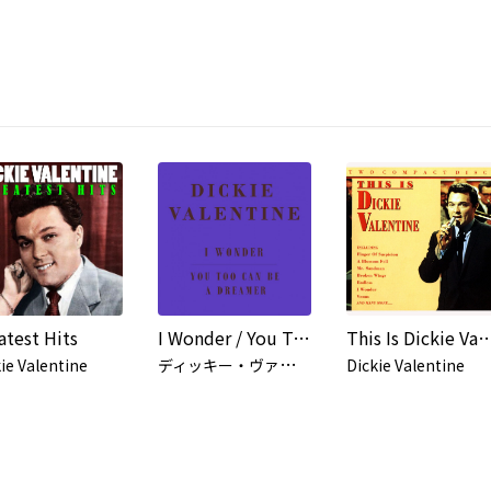
atest Hits
I Wonder / You Too Can Be A Dreamer
This Is Dickie Val
デ
ィッキー・ヴァレンタイン
ie Valentine
Dickie Valentine