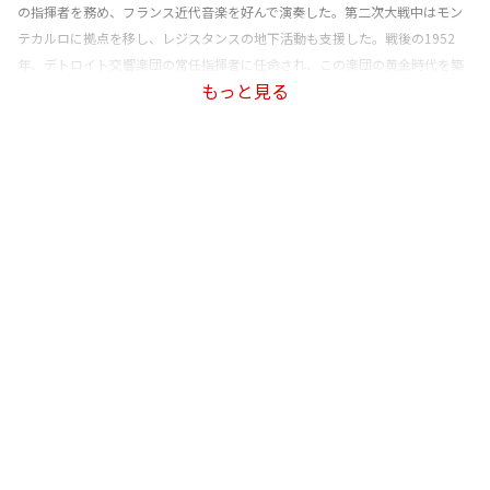
の指揮者を務め、フランス近代音楽を好んで演奏した。第二次大戦中はモン
テカルロに拠点を移し、レジスタンスの地下活動も支援した。戦後の1952
年、デトロイト交響楽団の常任指揮者に任命され、この楽団の黄金時代を築
もっと見る
いた。1963年の離任後も自由な客演活動を続け、90歳を過ぎても若々しい音
楽を指揮し続けた。