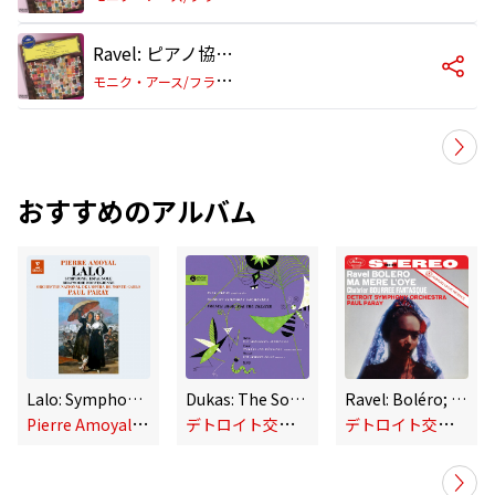
Ravel: ピアノ協奏曲 ト長調: 第3楽章: Presto
モ
ニク・アース/フランス国立管弦楽団/ポール・パレー
おすすめのアルバム
Lalo: Symphonie espagnole, Op. 21 & Rhapsodie norvégienne
Dukas: The Sorcerer's Apprentice; Fauré: Pelléas et Mélisande; Roussel: Le festin de l'araignée (Paul Paray: The Mercury Masters I, Volume 7)
Ravel: Boléro; Ma mère l'oye; Chabrier: Bourreé fantasque; Roussel: Suite in F Major; Barraud: Offrande à une ombre (Paul Paray: The Mercury Masters I, Volume 14)
P
ierre Amoyal, Orchestre National de l'Opéra de Monte-Carlo & Paul Paray
デ
トロイト交響楽団
デ
トロイト交響楽団