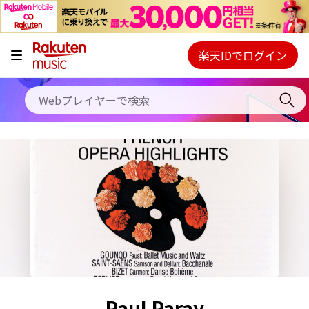
キャンペーン
料金プラン
楽天IDでログイン
Webプレイヤー
使い方
ご契約内容の確認・変更
ヘルプ
初回30日間無料お試し
Paul Paray