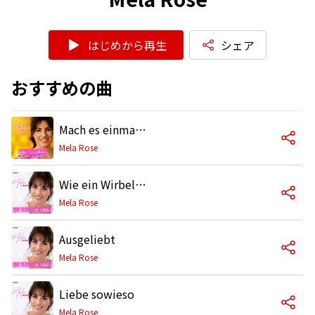
はじめから再生
シェア
おすすめの曲
Mach es einmal, mach es zweimal
Mela Rose
Wie ein Wirbelwind
Mela Rose
Ausgeliebt
Mela Rose
Liebe sowieso
Mela Rose