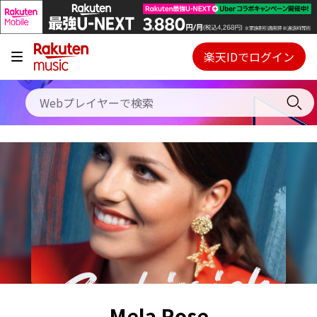
キャンペーン
料金プラン
楽天IDでログイン
Webプレイヤー
使い方
ご契約内容の確認・変更
ヘルプ
初回30日間無料お試し
Mela Rose