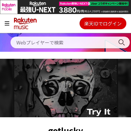
キャンペーン
料金プラン
楽天IDでログイン
Webプレイヤー
使い方
ご契約内容の確認・変更
ヘルプ
初回30日間無料お試し
gotlucky