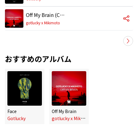
Off My Brain (Club Mix)
gotlucky x Mikimoto
おすすめのアルバム
Face
Off My Brain
g
otlucky x Mikimoto
Gotlucky