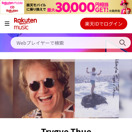
キャンペーン
料金プラン
楽天IDでログイン
Webプレイヤー
使い方
ご契約内容の確認・変更
ヘルプ
初回30日間無料お試し
Trygve Thue