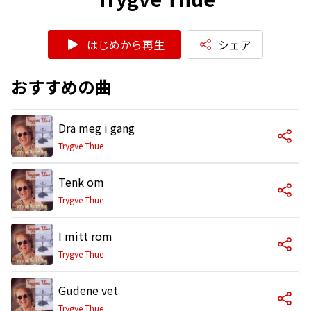
はじめから再生
シェア
おすすめの曲
Dra meg i gang
Trygve Thue
Tenk om
Trygve Thue
I mitt rom
Trygve Thue
Gudene vet
Trygve Thue