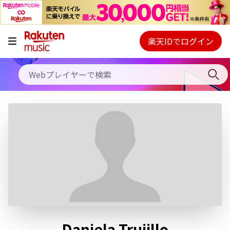
キャンペーン
料金プラン
楽天IDでログイン
Webプレイヤー
使い方
ご契約内容の確認・変更
ヘルプ
初回30日間無料お試し
Daniela Trujillo