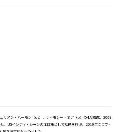
アン・ハーモン（ds）、ティモシー・オア（b）の4人編成。2008
、USインディ・シーンの注目株として話題を呼ぶ。2010年にラフ・
人気を決定的なものとした。