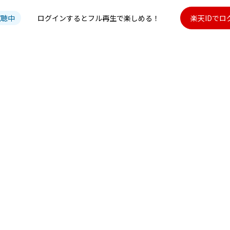
試聴中
ログインするとフル再生で楽しめる！
楽天IDでロ