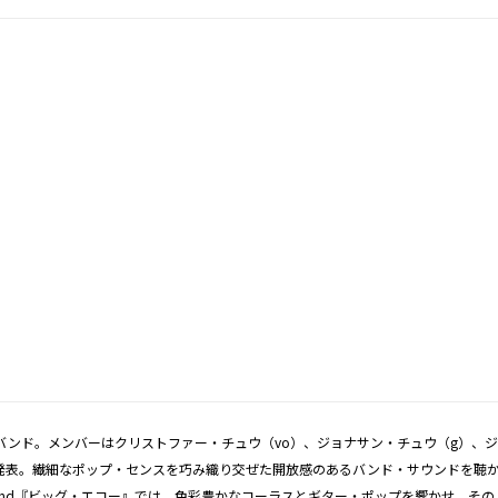
ンド。メンバーはクリストファー・チュウ（vo）、ジョナサン・チュウ（g）、ジュリ
表。繊細なポップ・センスを巧み織り交ぜた開放感のあるバンド・サウンドを聴かせ
2nd『ビッグ・エコー』では、色彩豊かなコーラスとギター・ポップを響かせ、その