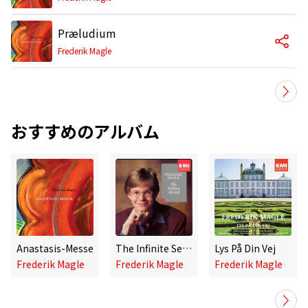
Præludium
Frederik Magle
おすすめのアルバム
Anastasis-Messe
The Infinite Second - Works For Organ
Lys På Din Vej
Frederik Magle
Frederik Magle
Frederik Magle