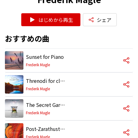
はじめから再生
シェア
おすすめの曲
Sunset for Piano
Frederik Magle
Threnodi for clarinet and organ
Frederik Magle
The Secret Garden
Frederik Magle
Post-Zarathustra (Prolog)
Frederik Magle