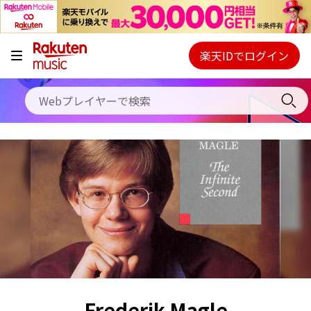
キャンペーン
料金プラン
楽天IDでログイン
Webプレイヤー
使い方
ご契約内容の確認・変更
ヘルプ
初回30日間無料お試し
Frederik Magle