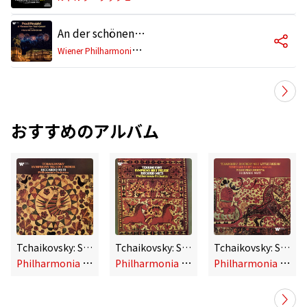
An der schönen blauen Donau, Op. 314 (Live)
W
iener Philharmoniker, Riccardo Muti
おすすめのアルバム
Tchaikovsky: Symphony No. 4 in F Minor, Op. 36
Tchaikovsky: Symphony No. 3 in D Major, Op. 29 "Polish"
Tchaikovsky: Symphony No. 2 in C Minor, Op. 17 "Little Russian" & Romeo and Juliet
P
hilharmonia Orchestra, Riccardo Muti
P
hilharmonia Orchestra, Riccardo Muti
P
hilharmonia Orchestra, Riccardo Muti