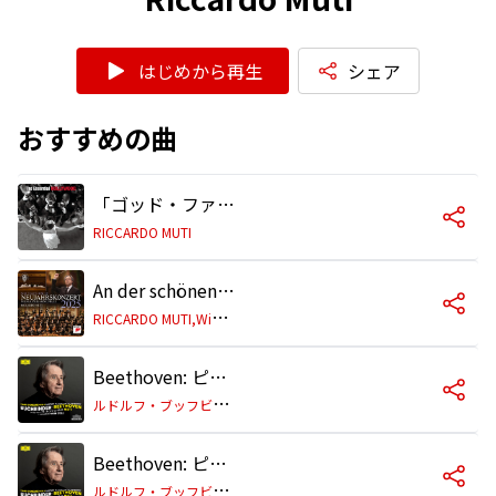
はじめから再生
シェア
おすすめの曲
「ゴッド・ファーザー Part II」〜エンド・タイトル
RICCARDO MUTI
An der schönen blauen Donau, Walzer, Op. 314
R
ICCARDO MUTI,Wiener Philharmoniker
Beethoven: ピアノ協奏曲第5番 変ホ長調 作品73《皇帝》: 第1楽章: Allegro
ル
ドルフ・ブッフビンダー/ウィーン・フィルハーモニー管弦楽団/リッカルド・ムーティ
Beethoven: ピアノ協奏曲第5番 変ホ長調 作品73《皇帝》: 第2楽章: Adagio un poco moto
ル
ドルフ・ブッフビンダー/ウィーン・フィルハーモニー管弦楽団/リッカルド・ムーティ