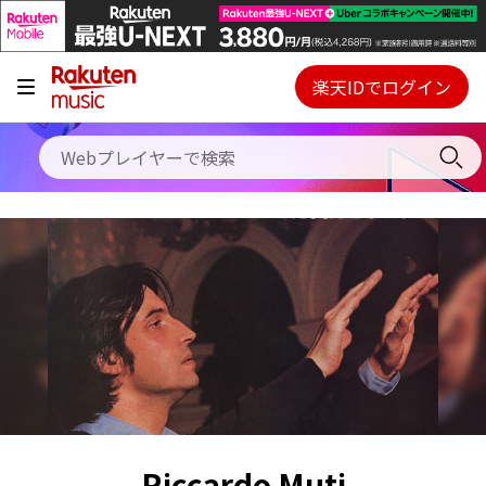
キャンペーン
料金プラン
楽天IDでログイン
Webプレイヤー
使い方
ご契約内容の確認・変更
ヘルプ
初回30日間無料お試し
Riccardo Muti