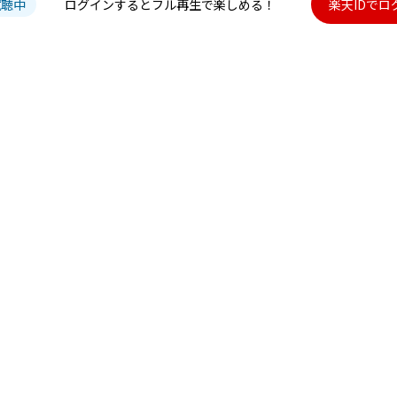
試聴中
ログインするとフル再生で楽しめる！
楽天IDでロ