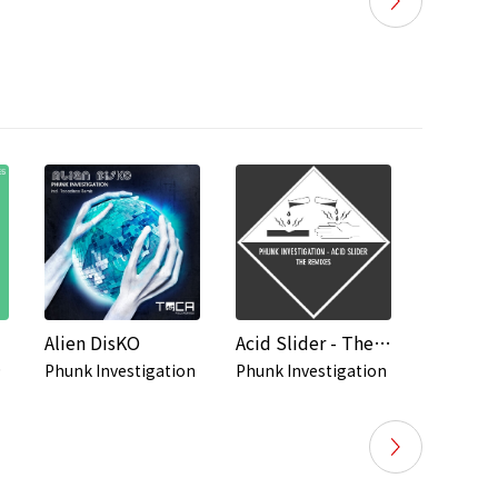
Alien DisKO
Acid Slider - The Remixes
Ghost H
P
hores
Phunk Investigation
Phunk Investigation
Phunk In