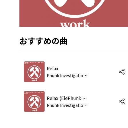
おすすめの曲
Relax
P
hunk Investigation & Dino Lenny
Relax (ElePhunk Mix)
P
hunk Investigation & Dino Lenny