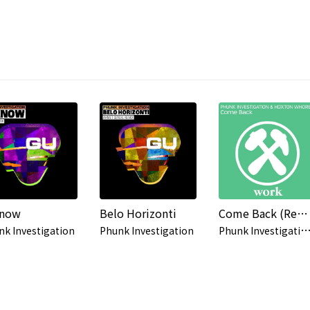
Know
Belo Horizonti
Come Back (Remixes)
hunk Investigation & Hoxton W
nk Investigation
Phunk Investigation