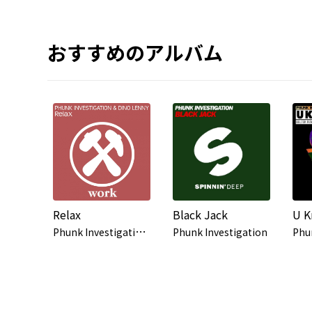
おすすめのアルバム
Relax
Black Jack
U 
P
hunk Investigation & Dino Lenny
Phunk Investigation
Phu