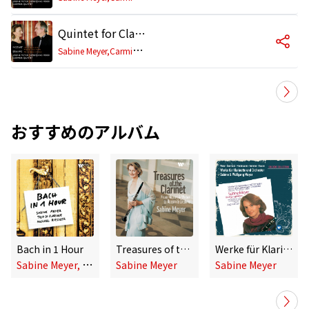
Quintet for Clarinet and String Quartet in A Major, K. 581: II. Larghetto
S
abine Meyer,Carmina Quartet
おすすめのアルバム
Bach in 1 Hour
Treasures of the Clarinet - From Mozart & Weber to Rossini & Brahms
Werke für Klarinette und Orchester (Cologne Collection)
S
abine Meyer, Trio di Clarone, Michael Riessler
Sabine Meyer
Sabine Meyer