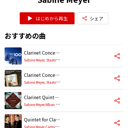
はじめから再生
シェア
おすすめの曲
Clarinet Concerto in A Major, K. 622: II. Adagio
S
abine Meyer, Staatskapelle Dresden, Hans Vonk
Clarinet Concerto No. 1 in F Minor, Op. 73, J. 114: II. Adagio ma non troppo
S
abine Meyer, Staatskapelle Dresden, Herbert Blomstedt
Clarinet Quintet in B Minor, Op. 115: I. Allegro
S
abine Meyer/Alban Berg Quartett
Quintet for Clarinet and String Quartet in A Major, K. 581: I. Allegro
S
abine Meyer,Carmina Quartet