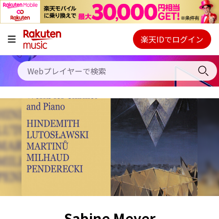
キャンペーン
料金プラン
楽天IDでログイン
Webプレイヤー
使い方
ご契約内容の確認・変更
ヘルプ
初回30日間無料お試し
Sabine Meyer