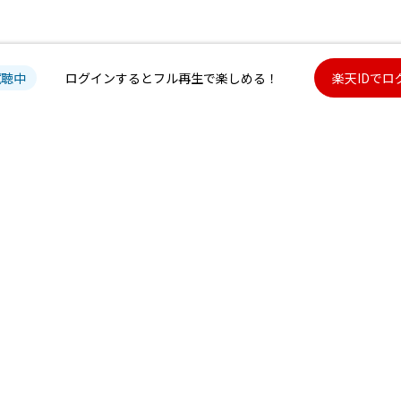
試聴中
ログインするとフル再生で楽しめる！
楽天IDでロ