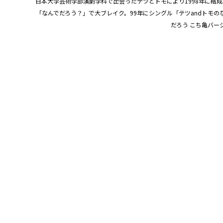
日本大学芸術学部演劇学科で出会ったテツとトモにより1998年に結
「なんでだろう？」で大ブレイク。99年にシングル「テツandトモ
だろう こち亀バ