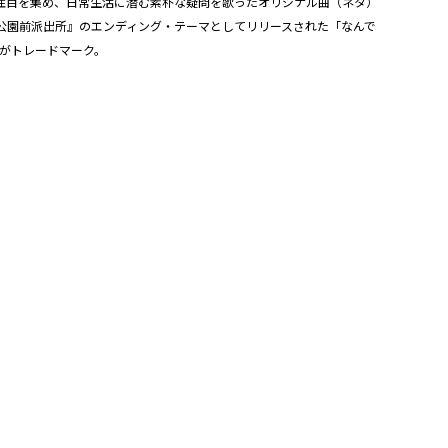
て注目を集め、日常生活に潜む素朴な疑問を歌ったオリジナル曲（ネタ）
有公園前派出所』のエンディング・テーマとしてリリースされた「なんで
がトレードマーク。