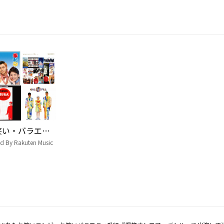
お笑い・バラエティー番組発!昭和・平成ヒット曲集【おとラボ】
ed By Rakuten Music