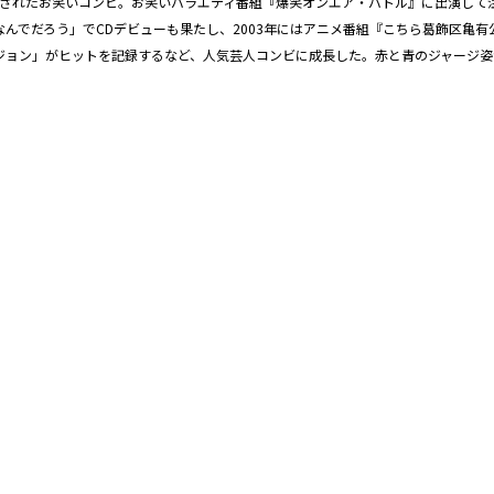
成されたお笑いコンビ。お笑いバラエティ番組『爆笑オンエア・バトル』に出演し
のなんでだろう」でCDデビューも果たし、2003年にはアニメ番組『こちら葛飾区亀
ージョン」がヒットを記録するなど、人気芸人コンビに成長した。赤と青のジャージ姿