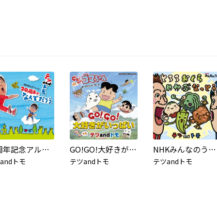
20周年記念アルバム「20周年で、なんでだろう」
GO!GO!大好きがいっぱい(『少年アシベ GO!GO!ゴマちゃん』オープニング・テーマ)
NHKみんなのうた「とろろおくらめかぶなっとう」
andトモ
テツandトモ
テツandトモ