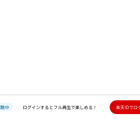
試聴中
ログインするとフル再生で楽しめる！
楽天IDでロ