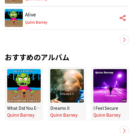
Alive
Quinn Barney
おすすめのアルバム
What Did You Expect?
Dreams II
I Feel Secure
Quinn Barney
Quinn Barney
Quinn Barney