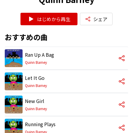
はじめから再生
シェア
おすすめの曲
Ran Up A Bag
Quinn Barney
Let It Go
Quinn Barney
New Girl
Quinn Barney
Running Plays
Quinn Barney