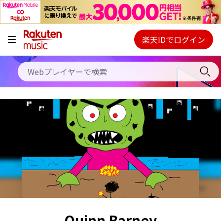
キャンペーン
料金プラン
楽天IDでログイン
Webプレイヤー
使い方
ご契約内容の確認・変更
ヘルプ
初回30日間無料お試し
Quinn Barney