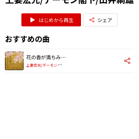
はじめから再生
シェア
おすすめの曲
花の香が満ちみちて
上
妻宏光/デーモン閣下/山井綱雄