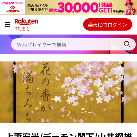
キャンペーン
料金プラン
楽天IDでログイン
Webプレイヤー
使い方
ご契約内容の確認・変更
ヘルプ
初回30日間無料お試し
上妻宏光/デーモン閣下/山井綱雄