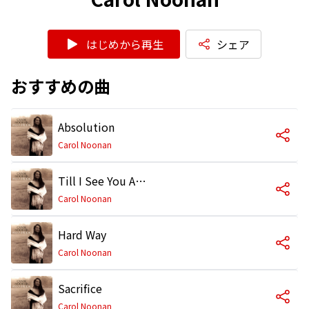
はじめから再生
シェア
おすすめの曲
Absolution
Carol Noonan
Till I See You Again
Carol Noonan
Hard Way
Carol Noonan
Sacrifice
Carol Noonan