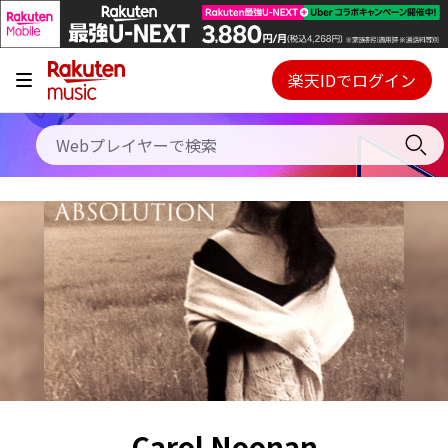
キャンペーン
料金プラン
楽天IDでログイン
Webプレイヤー
使い方
ご契約内容の確認・変更
ヘルプ
初回30日間無料お試し
Carol Noonan