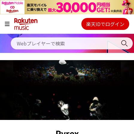
キャンペーン
料金プラン
楽天IDでログイン
Webプレイヤー
使い方
ご契約内容の確認・変更
ヘルプ
初回30日間無料お試し
Pyrex