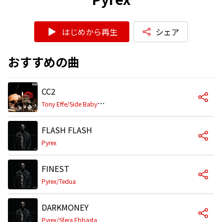
はじめから再生
シェア
おすすめの曲
CC2
T
ony Effe/Side Baby/Sick Luke/Pyrex
FLASH FLASH
Pyrex
FINEST
Pyrex/Tedua
DARKMONEY
Pyrex/Sfera Ebbasta