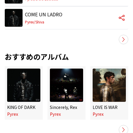
COME UN LADRO
Pyrex/Shiva
おすすめのアルバム
KING OF DARK
Sincerely, Rex
LOVE IS WAR
Pyrex
Pyrex
Pyrex