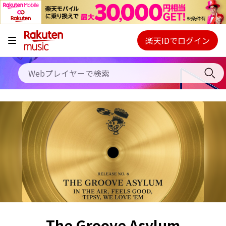
キャンペーン
料金プラン
楽天IDでログイン
Webプレイヤー
使い方
ご契約内容の確認・変更
ヘルプ
初回30日間無料お試し
The Groove Asylum