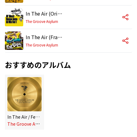
In The Air (Original Mix)
The Groove Asylum
In The Air (Frankie Feliciano Club Mix)
The Groove Asylum
おすすめのアルバム
In The Air / Feels Good / Tipsy / We Love 'Em
T
he Groove Asylum