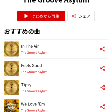
はじめから再生
シェア
おすすめの曲
In The Air
The Groove Asylum
Feels Good
The Groove Asylum
Tipsy
The Groove Asylum
We Love 'Em
The Groove Asylum