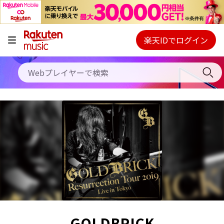
キャンペーン
料金プラン
楽天IDでログイン
Webプレイヤー
使い方
ご契約内容の確認・変更
ヘルプ
初回30日間無料お試し
GOLDBRICK