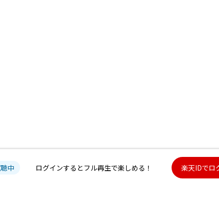
試聴中
ログインするとフル再生で楽しめる！
楽天IDでロ