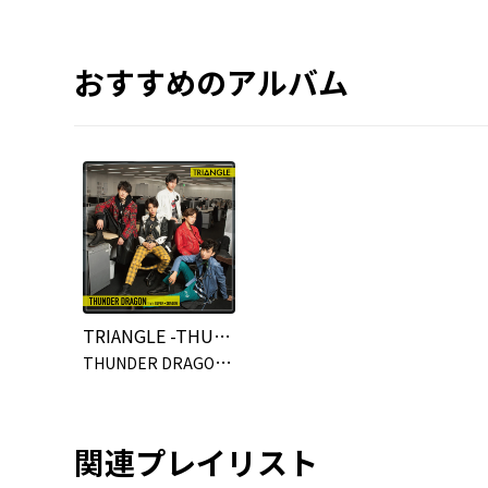
おすすめのアルバム
TRIANGLE -THUNDER DRAGON- (Special Edition)
T
HUNDER DRAGON from SUPER★DRAGON
関連プレイリスト