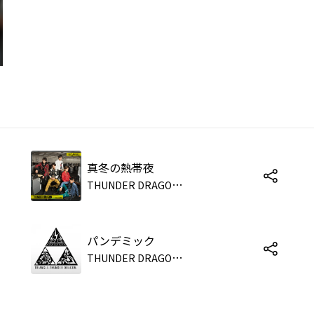
真冬の熱帯夜
T
HUNDER DRAGON from SUPER★DRAGON
パンデミック
T
HUNDER DRAGON from SUPER★DRAGON