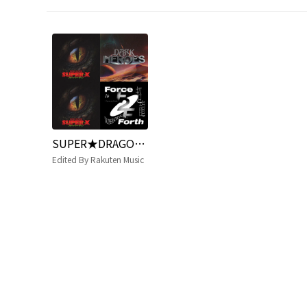
SUPER★DRAGON 2025 LIVE TOUR 「SUPER X」@パシフィコ横浜 セットリスト
Edited By Rakuten Music