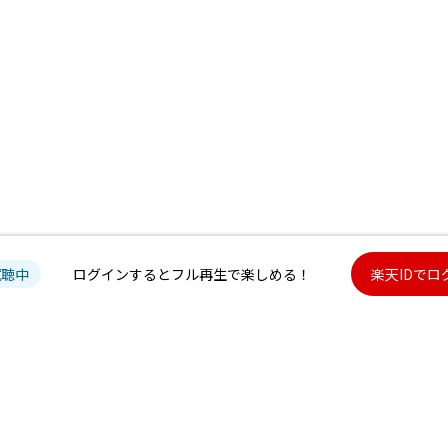
試聴中
ログインするとフル再生で楽しめる！
楽天IDでロ