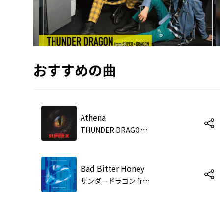
おすすめの曲
Athena
T
HUNDER DRAGON from SUPER★DRAGON
Bad Bitter Honey
サ
ンダードラゴン from SUPER★DRAGON