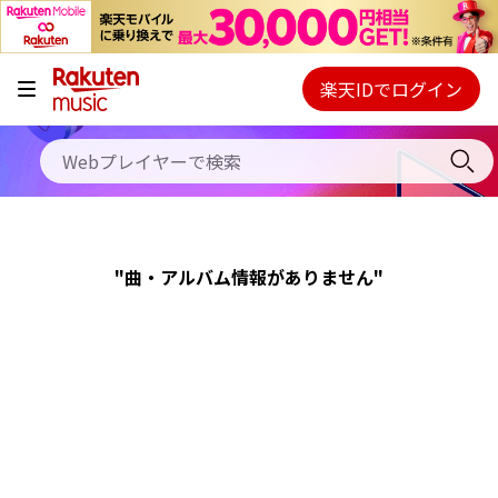
キャンペーン
料金プラン
楽天IDでログイン
Webプレイヤー
使い方
ご契約内容の確認・変更
ヘルプ
"曲・アルバム情報がありません"
初回30日間無料お試し