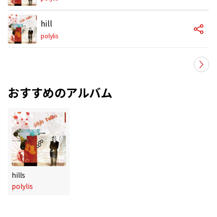
hill
polylis
おすすめのアルバム
hills
polylis