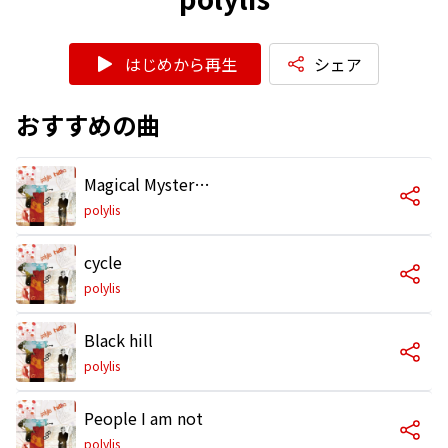
はじめから再生
シェア
おすすめの曲
Magical Mystery Sewer
polylis
cycle
polylis
Black hill
polylis
People I am not
polylis