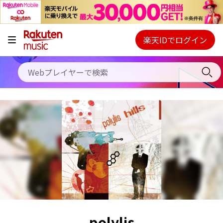
キャンペーン
料金プラン
楽天IDでログイン
Webプレイヤー
使い方
ご契約内容の確認・変更
ヘルプ
初回30日間無料お試し
polylis