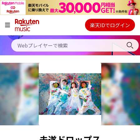
キャンペーン
料金プラン
楽天IDでログイン
Webプレイヤー
使い方
ご契約内容の確認・変更
ヘルプ
初回30日間無料お試し
未遂ドロップス