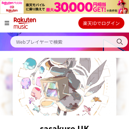
キャンペーン
料金プラン
楽天IDでログイン
Webプレイヤー
使い方
ご契約内容の確認・変更
ヘルプ
初回30日間無料お試し
sasakure.UK