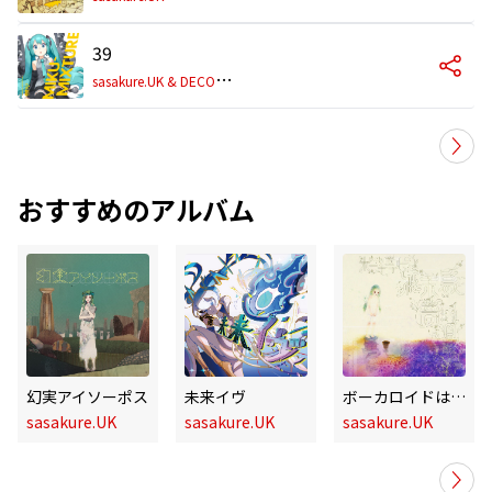
39
s
asakure.UK & DECO*27
おすすめのアルバム
幻実アイソーポス
未来イヴ
ボーカロイドは終末鳥の夢を見るか?
sasakure.UK
sasakure.UK
sasakure.UK