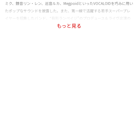
ミク、鏡音リン・レン、巡音ルカ、MegpoidといったVOCALOIDを巧みに用い
たポップなサウンドを披露した。また、第一線で活躍する若手スーパープレ
イヤーを招集したバンド、“有形ランペイジ”のプロデュース＆ライヴ出演の
もっと見る
ほか、渋谷や秋葉原を拠点としたイヴェントではDJとしても活躍、活動の幅
を大きく広げている。