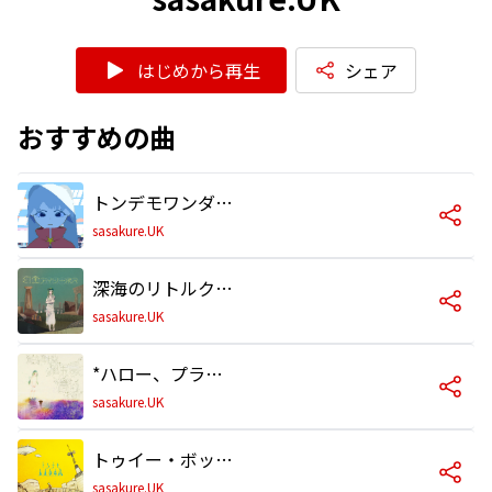
はじめから再生
シェア
おすすめの曲
トンデモワンダーズ
sasakure.UK
深海のリトルクライ (feat. 土岐麻子)
sasakure.UK
*ハロー、プラネット。
sasakure.UK
トゥイー・ボックスの人形劇場 (feat. 初音ミク)
sasakure.UK