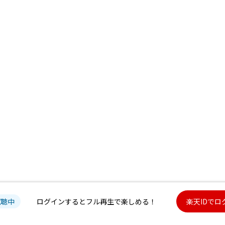
試聴中
ログインするとフル再生で楽しめる！
楽天IDでロ