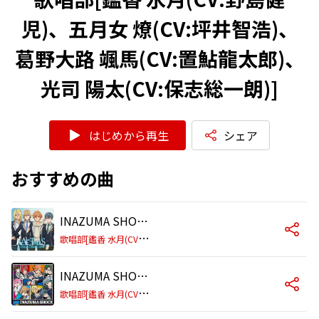
児)、五月女 燎(CV:坪井智浩)、
葛野大路 颯馬(CV:置鮎龍太郎)、
光司 陽太(CV:保志総一朗)]
はじめから再生
シェア
おすすめの曲
INAZUMA SHOCK 歌唱部 Ver. (TV Size)
歌
唱部[鑑香 水月(CV:野島健児)、五月女 燎(CV:坪井智浩)、葛野大路 颯馬(CV:置鮎龍太郎)、光司 陽太(CV:保志総一朗)]
INAZUMA SHOCK 歌唱部 Ver.
歌
唱部[鑑香 水月(CV:野島健児)、五月女 燎(CV:坪井智浩)、葛野大路 颯馬(CV:置鮎龍太郎)、光司 陽太(CV:保志総一朗)]