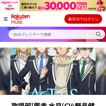
キャンペーン
料金プラン
楽天IDでログイン
Webプレイヤー
使い方
ご契約内容の確認・変更
ヘルプ
初回30日間無料お試し
歌唱部[鑑香 水月(CV:野島健