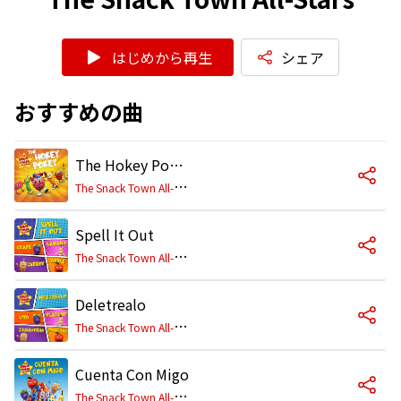
はじめから再生
シェア
おすすめの曲
The Hokey Pokey
T
he Snack Town All-Stars
Spell It Out
T
he Snack Town All-Stars
Deletrealo
T
he Snack Town All-Stars
Cuenta Con Migo
T
he Snack Town All-Stars