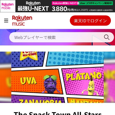
キャンペーン
料金プラン
楽天IDでログイン
Webプレイヤー
使い方
ご契約内容の確認・変更
ヘルプ
初回30日間無料お試し
The Snack Town All-Stars