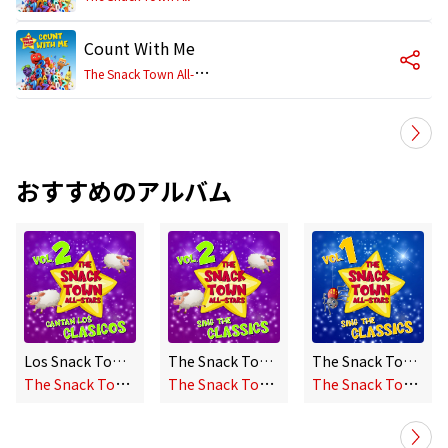
Count With Me
T
he Snack Town All-Stars
おすすめのアルバム
Los Snack Town All-Stars Cantan Los Clásicos (Volume 2)
The Snack Town All-Stars Sing The Classics (Volume 2)
The Snack Town All-Stars Sing The Classics (Volume 1)
T
he Snack Town All-Stars
T
he Snack Town All-Stars
T
he Snack Town All-Stars