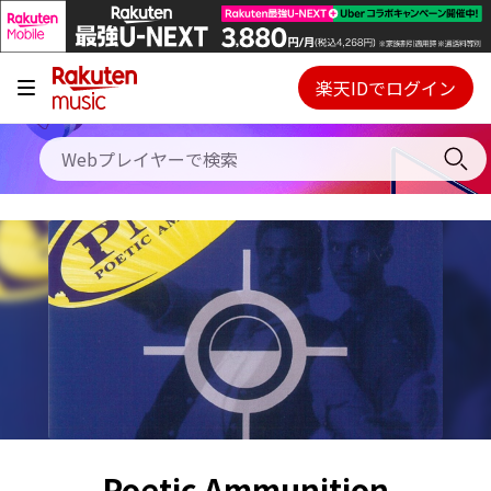
キャンペーン
料金プラン
楽天IDでログイン
Webプレイヤー
使い方
ご契約内容の確認・変更
ヘルプ
初回30日間無料お試し
Poetic Ammunition