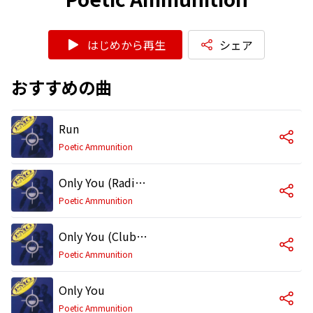
はじめから再生
シェア
おすすめの曲
Run
Poetic Ammunition
Only You (Radio Edit)
Poetic Ammunition
Only You (Club Mix)
Poetic Ammunition
Only You
Poetic Ammunition