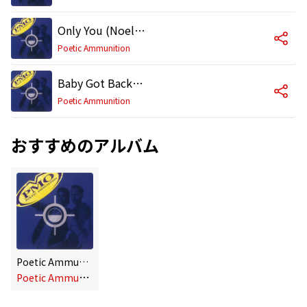
Only You (Noel Edit)
Poetic Ammunition
Baby Got Back (Impromptu Beatbox Jam)
Poetic Ammunition
おすすめのアルバム
Poetic Ammunition
P
oetic Ammunition