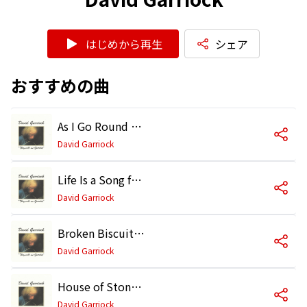
はじめから再生
シェア
おすすめの曲
As I Go Round Again feat. Björn J:son Lindh,Peter Lundblad,Tomas Ledin
David Garriock
Life Is a Song feat. Björn J:son Lindh,Tomas Ledin
David Garriock
Broken Biscuits feat. Janne Schaffer,Björn J:son Lindh,Tomas Ledin
David Garriock
House of Stone feat. Janne Schaffer,Björn J:son Lindh,Tomas Ledin
David Garriock