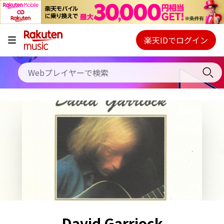
キャンペーン
料金プラン
楽天IDでログイン
Webプレイヤー
使い方
ご契約内容の確認・変更
ヘルプ
初回30日間無料お試し
David Garriock