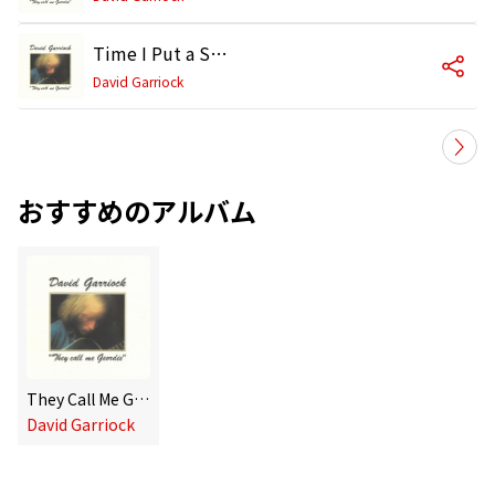
Time I Put a Spell On You feat. Björn J:son Lindh,Peter Lundblad,Tomas Ledin
David Garriock
おすすめのアルバム
They Call Me Geordie
David Garriock