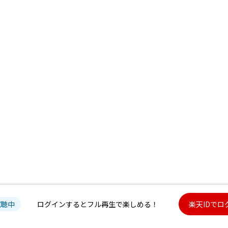
試聴中
ログインするとフル再生で楽しめる！
楽天IDでロ