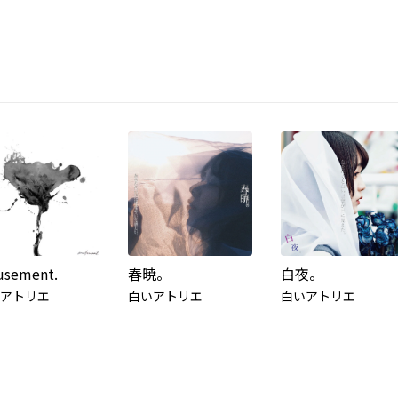
sement.
春暁。
白夜。
アトリエ
白いアトリエ
白いアトリエ