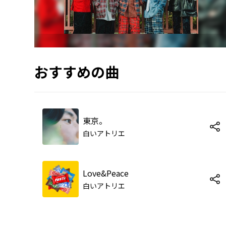
おすすめの曲
東京。
白いアトリエ
Love&Peace
白いアトリエ