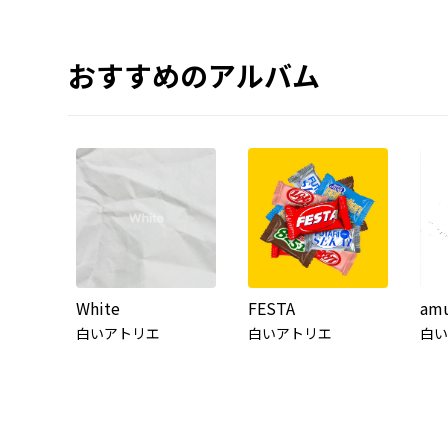
おすすめのアルバム
White
FESTA
amu
白いアトリエ
白いアトリエ
白い