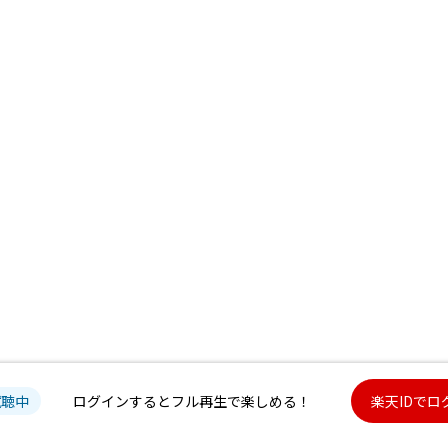
試聴中
ログインするとフル再生で楽しめる！
楽天IDでロ