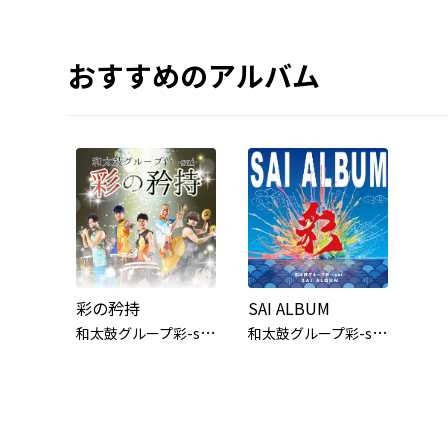
おすすめのアルバム
彩の矜持
SAI ALBUM
和
太鼓グループ彩-sai-
和
太鼓グループ彩-sai-