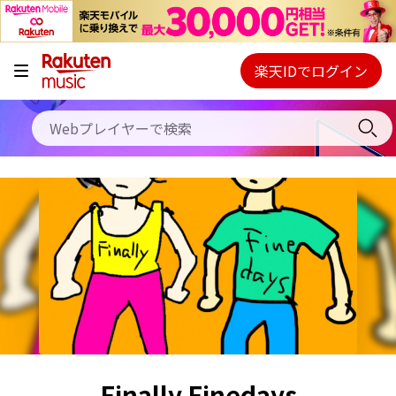
キャンペーン
料金プラン
楽天IDでログイン
Webプレイヤー
使い方
ご契約内容の確認・変更
ヘルプ
初回30日間無料お試し
Finally Finedays