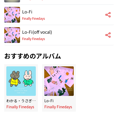
Lo-Fi
Finally Finedays
Lo-Fi(off vocal)
Finally Finedays
おすすめのアルバム
わかる・うさぎとくま
Lo-Fi
Finally Finedays
Finally Finedays