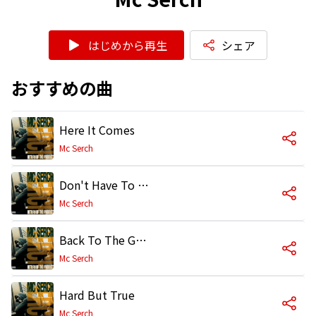
はじめから再生
シェア
おすすめの曲
Here It Comes
Mc Serch
Don't Have To Be
Mc Serch
Back To The Grill
Mc Serch
Hard But True
Mc Serch