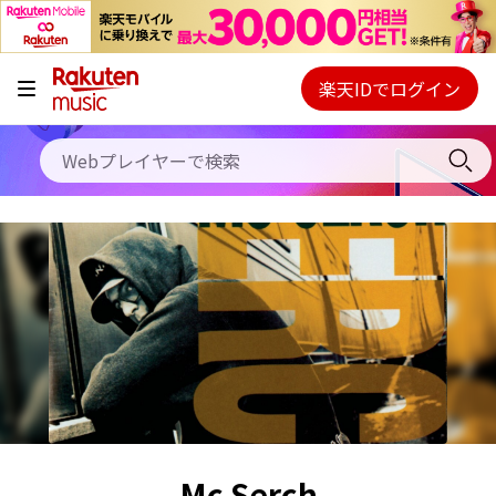
キャンペーン
料金プラン
楽天IDでログイン
Webプレイヤー
使い方
ご契約内容の確認・変更
ヘルプ
初回30日間無料お試し
Mc Serch