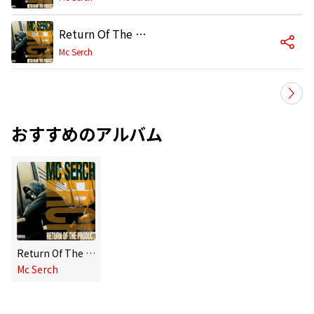
Return Of The Product
Mc Serch
おすすめのアルバム
Return Of The Product
Mc Serch