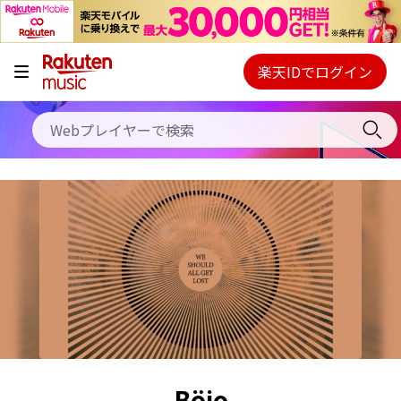
キャンペーン
料金プラン
楽天IDでログイン
Webプレイヤー
使い方
ご契約内容の確認・変更
ヘルプ
初回30日間無料お試し
Böjo