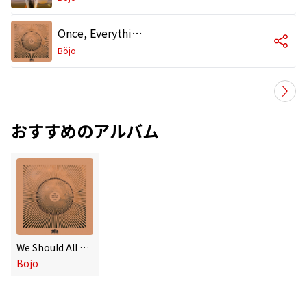
Once, Everything Was Unknown
Böjo
おすすめのアルバム
We Should All Get Lost
Böjo