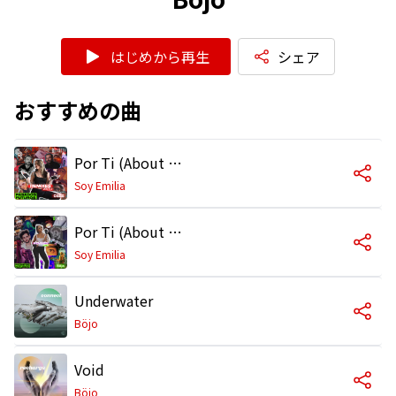
はじめから再生
シェア
おすすめの曲
Por Ti (About Us) (Remix)
Soy Emilia
Por Ti (About Us) (Remix)
Soy Emilia
Underwater
Böjo
Void
Böjo