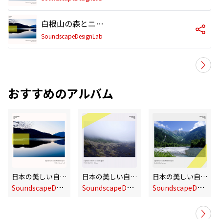
白根山の森とニホンジカ
SoundscapeDesignLab
おすすめのアルバム
日本の美しい自然音・音風景 日光国立公園
日本の美しい自然音・音風景 東京島しょ - 大島
日本の美しい自然音・音風景 上高地の夏
S
oundscapeDesignLab
S
oundscapeDesignLab
S
oundscapeDesignLab