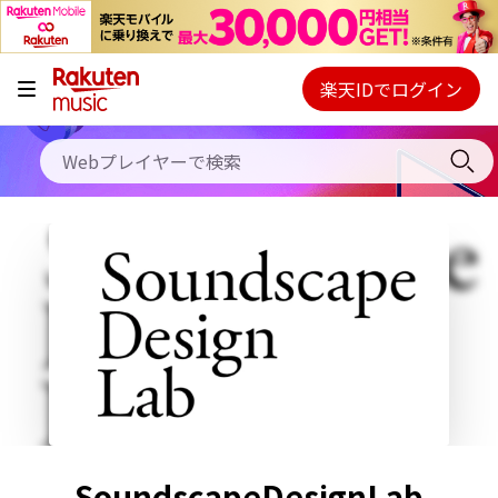
キャンペーン
料金プラン
楽天IDでログイン
Webプレイヤー
使い方
ご契約内容の確認・変更
ヘルプ
初回30日間無料お試し
SoundscapeDesignLab