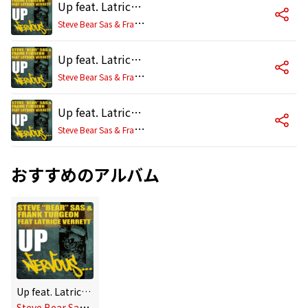
Up feat. Latrice Verrett (Honey Dijon Mix)
S
teve Bear Sas & Frank Turgeon
Up feat. Latrice Verrett (Danny Buddah Morales Mix)
S
teve Bear Sas & Frank Turgeon
Up feat. Latrice Verrett (Club Mix)
S
teve Bear Sas & Frank Turgeon
おすすめのアルバム
Up feat. Latrice Verrett
S
teve Bear Sas & Frank Turgeon