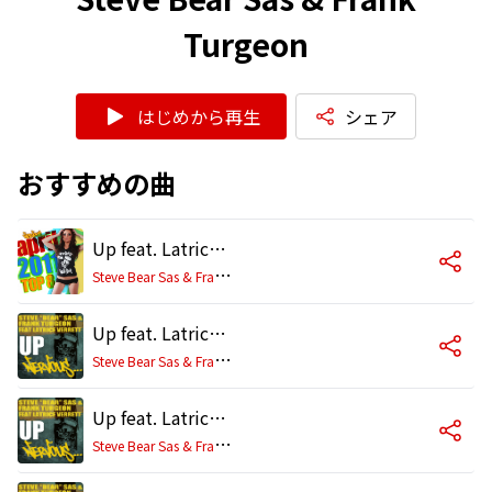
Turgeon
はじめから再生
シェア
おすすめの曲
Up feat. Latrice Verrett - The Miles Moore Treatment
S
teve Bear Sas & Frank Turgeon
Up feat. Latrice Verrett (Original Mix)
S
teve Bear Sas & Frank Turgeon
Up feat. Latrice Verrett (The Miles Moore Treatment)
S
teve Bear Sas & Frank Turgeon