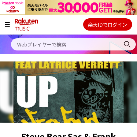
キャンペーン
料金プラン
楽天IDでログイン
Webプレイヤー
使い方
ご契約内容の確認・変更
ヘルプ
初回30日間無料お試し
Steve Bear Sas & Frank