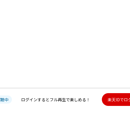
試聴中
ログインするとフル再生で楽しめる！
楽天IDでロ