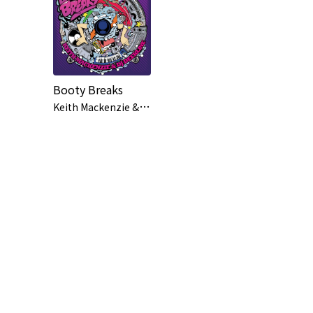
Booty Breaks
K
eith Mackenzie & DJ Deekline