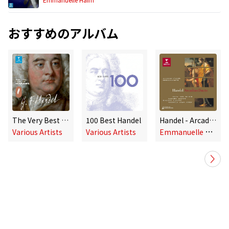
おすすめのアルバム
The Very Best Of Handel
100 Best Handel
Handel - Arcadian Duets
E
mmanuelle Haïm, Le Concert d'Astrée, Natalie Dessay, Patricia Petibon, Véronique Gens
Various Artists
Various Artists