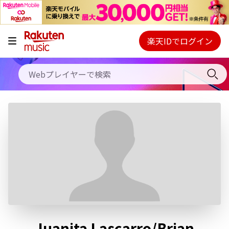
キャンペーン
料金プラン
楽天IDでログイン
Webプレイヤー
使い方
ご契約内容の確認・変更
ヘルプ
初回30日間無料お試し
Juanita Lascarro/Brian