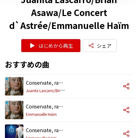
Asawa/Le Concert
d`Astrée/Emmanuelle Haïm
はじめから再生
シェア
おすすめの曲
Conservate, raddopiate, HWV 185: I. Conservate, raddoppiate
J
uanita Lascarro/Brian Asawa/Le Concert d`Astrée/Emmanuelle Haïm
Conservate, raddopiate, HWV 185: II. Nodi voi, che gli stringeste
Emmanuelle Haïm
Conservate, raddopiate, HWV 185
Emmanuelle Haïm