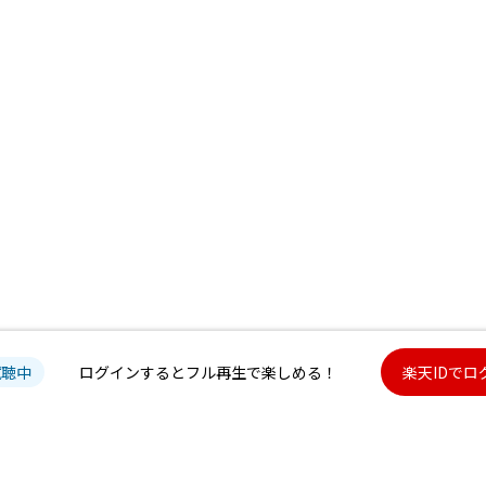
試聴中
ログインするとフル再生で楽しめる！
楽天IDでロ