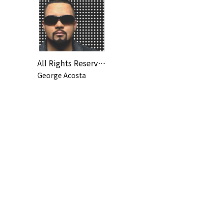
All Rights Reserved (Continuous DJ Mix By George Acosta)
George Acosta