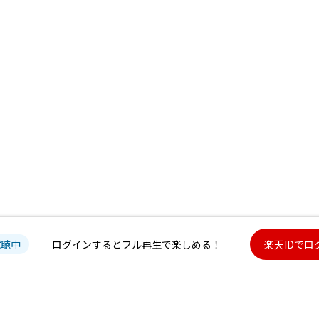
試聴中
ログインするとフル再生で楽しめる！
楽天IDでロ