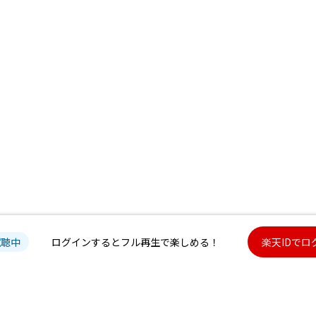
試聴中
ログインするとフル再生で楽しめる！
楽天IDでロ